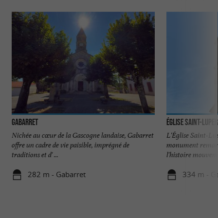
Gabarret
Église Saint-Lupe
Nichée au cœur de la Gascogne landaise, Gabarret
L'Église Saint-Lu
offre un cadre de vie paisible, imprégné de
monument remarq
traditions et d' ...
l'histoire mouveme
282 m - Gabarret
334 m - G