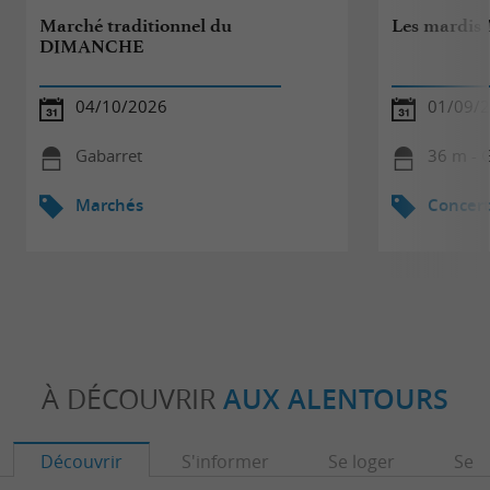
Marché traditionnel du
Les mardis 
DIMANCHE
04/10/2026
01/09/
Gabarret
36 m - 
Marchés
Concert
À DÉCOUVRIR
AUX ALENTOURS
Découvrir
S'informer
Se loger
Se r