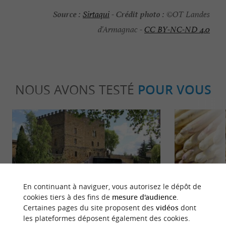
Source :
Crédit photo :
Sirtaqui
-
©OT Landes
d'Armagnac -
CC BY-NC-ND 4.0
NOUS AVONS TESTÉ
POUR VOUS
Détente
Gourmand
En continuant à naviguer, vous autorisez le dépôt de
cookies tiers à des fins de
mesure d'audience
.
Certaines pages du site proposent des
vidéos
dont
les plateformes déposent également des cookies.
Mont-de-Marsan, une ville à la
Asperge blanc