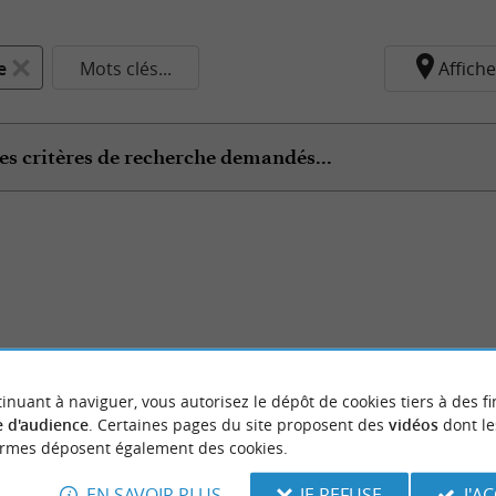
e
Mots clés...
Affiche
es critères de recherche demandés...
inuant à naviguer, vous autorisez le dépôt de cookies tiers à des fi
 d'audience
. Certaines pages du site proposent des
vidéos
dont le
ormes déposent également des cookies.
EN SAVOIR PLUS
JE REFUSE
J'A