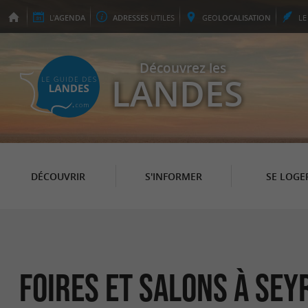
L'
AGENDA
ADRESSES
UTILES
GEO
LOCALISATION
L
Découvrez les
LANDES
DÉCOUVRIR
S'INFORMER
SE LOGE
Foires et Salons à Sey