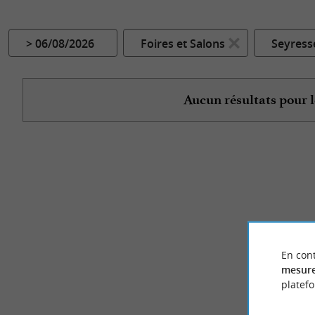
> 06/08/2026
Foires et Salons
Seyress
Aucun résultats pour l
En cont
mesure
platef