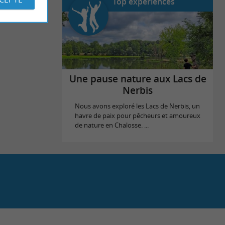
Top expériences
Une pause nature aux Lacs de
Nerbis
Nous avons exploré les Lacs de Nerbis, un
havre de paix pour pêcheurs et amoureux
de nature en Chalosse. ...