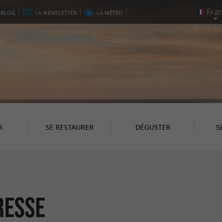
E
BLOG
LA
NEWSLETTER
LA
MÉTÉO
R
SE RESTAURER
DÉGUSTER
S
resse