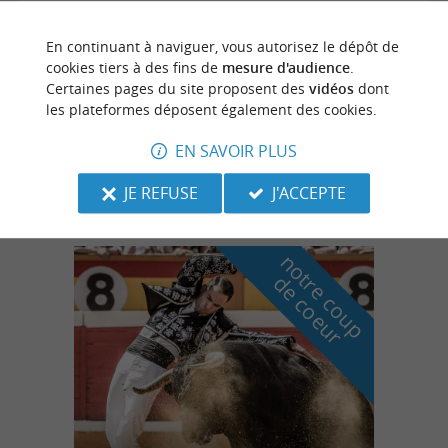
Observation astronomique
En continuant à naviguer, vous autorisez le dépôt de
cookies tiers à des fins de
mesure d'audience
.
Certaines pages du site proposent des
vidéos
dont
13/08/2026
les plateformes déposent également des cookies.
Callen
EN SAVOIR PLUS
Fêtes populaires
JE REFUSE
J'ACCEPTE
n
o
t
e
c
o
u
p
e
c
o
e
u
r
d
r