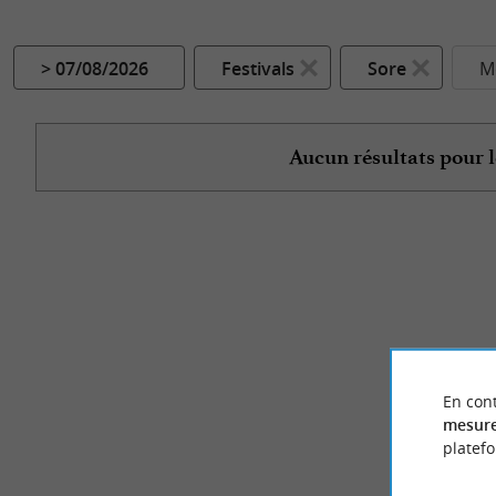
> 07/08/2026
Festivals
Sore
Mo
Aucun résultats pour l
En cont
mesure
platef