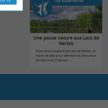
Top expériences
Une pause nature aux Lacs de
Nerbis
Nous avons exploré les Lacs de Nerbis, un
havre de paix pour pêcheurs et amoureux
de nature en Chalosse. ...