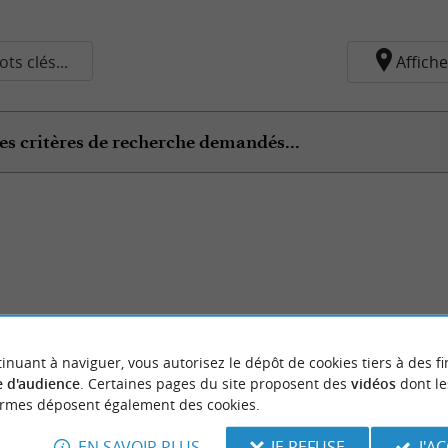
ts clés...
Affiche
es critères de recherche demandés...
inuant à naviguer, vous autorisez le dépôt de cookies tiers à des fi
 d'audience
. Certaines pages du site proposent des
vidéos
dont le
ormes déposent également des cookies.
EN SAVOIR PLUS
JE REFUSE
J'A