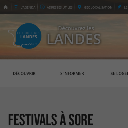
L'
AGENDA
ADRESSES
UTILES
GEO
LOCALISATION
L
Découvrez les
LANDES
DÉCOUVRIR
S'INFORMER
SE LOGE
Festivals à Sore