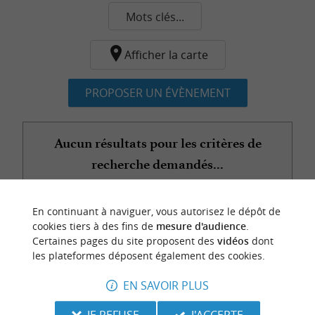
Mots clés...
Afficher la carte
PROPOSER UN ÉVÈNEMENT
Aucun résultats pour les critères de
recherche demandés...
En continuant à naviguer, vous autorisez le dépôt de
n
o
t
e
c
o
u
p
e
c
o
e
u
cookies tiers à des fins de
mesure d'audience
.
r
d
r
Certaines pages du site proposent des
vidéos
dont
les plateformes déposent également des cookies.
EN SAVOIR PLUS
JE REFUSE
J'ACCEPTE