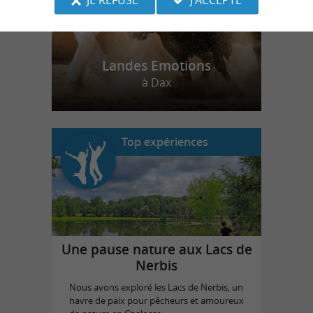
Landes Emotions
à Dax
Top expériences
Une pause nature aux Lacs de
Nerbis
Nous avons exploré les Lacs de Nerbis, un
havre de paix pour pêcheurs et amoureux