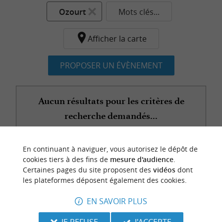
Ozourt
Mots clés...
Afficher la carte
PROPOSER UN ÉVÈNEMENT
Aucun résultats pour les critères de
recherche demandés...
En continuant à naviguer, vous autorisez le dépôt de
n
o
t
e
c
o
u
p
e
c
o
e
u
cookies tiers à des fins de
mesure d'audience
.
r
d
r
Certaines pages du site proposent des
vidéos
dont
les plateformes déposent également des cookies.
EN SAVOIR PLUS
JE REFUSE
J'ACCEPTE