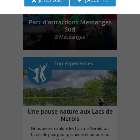
Parc d'attractions Messanges
Sud
à Messanges
Top expériences
Une pause nature aux Lacs de
Nerbis
Nous avons exploré les Lacs de Nerbis, un
havre de paix pour pêcheurs et amoureux