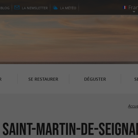
E
BLOG
LA
NEWSLETTER
LA
MÉTÉO
R
SE RESTAURER
DÉGUSTER
S
Accue
 Saint-Martin-de-Seigna