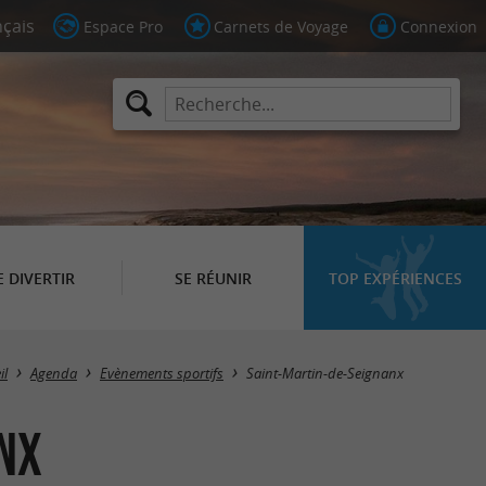
Espace Pro
Carnets de Voyage
Connexion
E DIVERTIR
SE RÉUNIR
TOP EXPÉRIENCES
Masquer la carte
il
Agenda
Evènements sportifs
Saint-Martin-de-Seignanx
nx