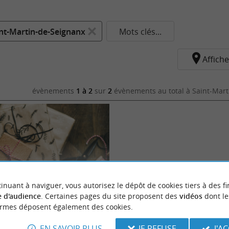
nt-Martin-de-Seignanx
Mots clés...
Affiche
évènements
1 à 2
sur
2
évènements au total
à Saint-Mart
inuant à naviguer, vous autorisez le dépôt de cookies tiers à des fi
oël
 d'audience
. Certaines pages du site proposent des
vidéos
dont le
ormes déposent également des cookies.
EN SAVOIR PLUS
JE REFUSE
J'A