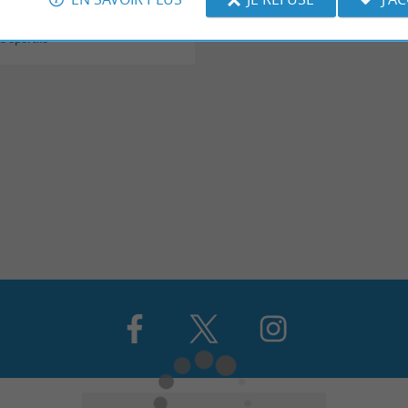
in-de-Seignanx
 sportifs