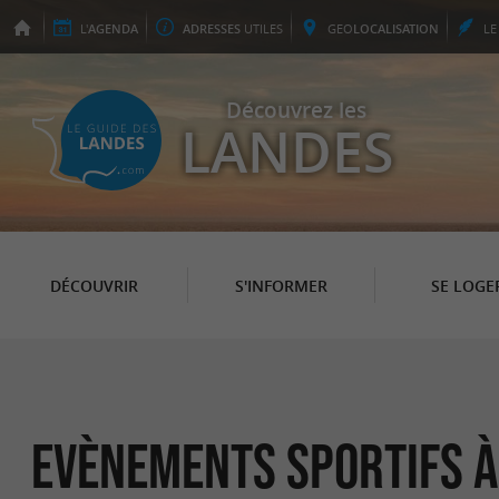
L'
AGENDA
ADRESSES
UTILES
GEO
LOCALISATION
L
Découvrez les
LANDES
DÉCOUVRIR
S'INFORMER
SE LOGE
Evènements sportifs à