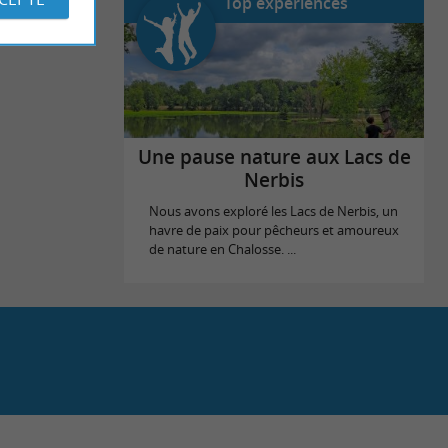
Top expériences
Une pause nature aux Lacs de
Nerbis
Nous avons exploré les Lacs de Nerbis, un
havre de paix pour pêcheurs et amoureux
de nature en Chalosse. ...