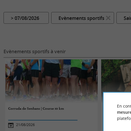
> 07/08/2026
Evènements sportifs
Sai
Evènements sportifs à venir
En cont
Corruda de Senhans | Course 10 km
Fabrication de N
mesure
platef
21/08/2026
17/12/2026