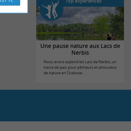
Top expériences
Une pause nature aux Lacs de
Nerbis
Nous avons exploré les Lacs de Nerbis, un
havre de paix pour pêcheurs et amoureux
de nature en Chalosse. ...