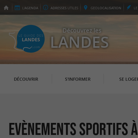
L'
AGENDA
ADRESSES
UTILES
GEO
LOCALISATION
L
Découvrez les
LANDES
DÉCOUVRIR
S'INFORMER
SE LOGE
Evènements sportifs 