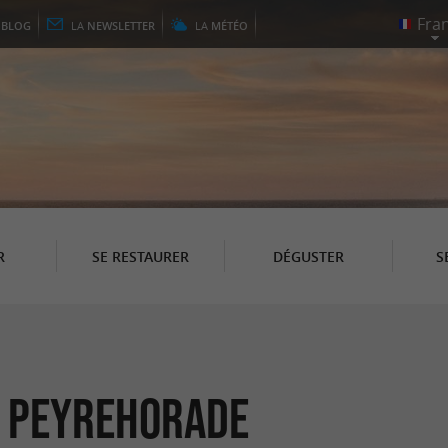
E
BLOG
LA
NEWSLETTER
LA
MÉTÉO
R
SE RESTAURER
DÉGUSTER
S
à Peyrehorade