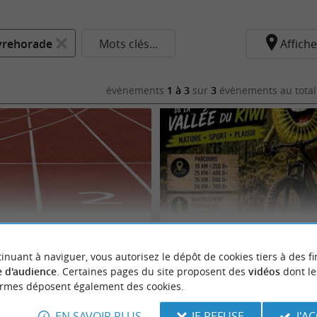
yrehorade
Mots clés...
Affiche
évènements
1 à 3
sur
3
évènements au total
 pelote
Randonnée VTT de la Vallée du Kiwi
inuant à naviguer, vous autorisez le dépôt de cookies tiers à des fi
23/08/2026
 d'audience
. Certaines pages du site proposent des
vidéos
dont le
ormes déposent également des cookies.
de
Peyrehorade
 sportifs
Evènements sportifs
EN SAVOIR PLUS
JE REFUSE
J'A