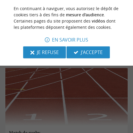
Match de rugby
En continuant à naviguer, vous autorisez le dépôt de
cookies tiers à des fins de
mesure d'audience
.
Certaines pages du site proposent des
vidéos
dont
les plateformes déposent également des cookies.
14/08/2026
EN SAVOIR PLUS
Dax
JE REFUSE
J'ACCEPTE
Evènements sportifs
Match de rugby