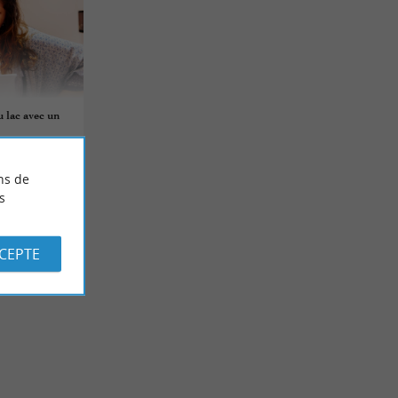
 lac avec un
ns de
s
CCEPTE