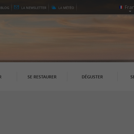
E
BLOG
LA
NEWSLETTER
LA
MÉTÉO
R
SE RESTAURER
DÉGUSTER
S