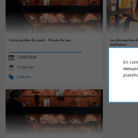
Visite guidée du jeudi - Musée du Lac
Les dimanches d
médiateur
13/08/2026
16/08/2026
En cont
Sanguinet
Sanguinet
mesure
platef
Culture
Culture