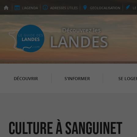
L'
AGENDA
ADRESSES
UTILES
GEO
LOCALISATION
L
Découvrez les
LANDES
DÉCOUVRIR
S'INFORMER
SE LOGE
Culture à Sanguinet