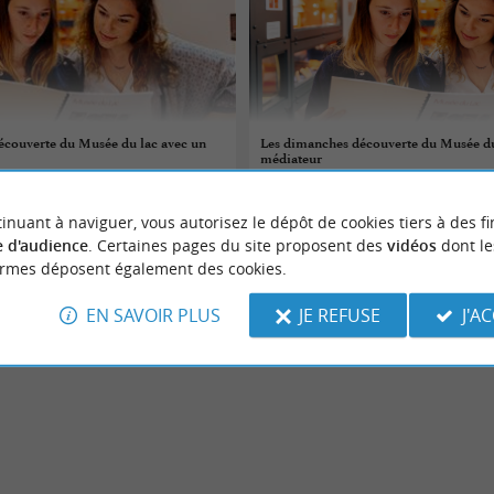
écouverte du Musée du lac avec un
Les dimanches découverte du Musée du
médiateur
16/08/2026
inuant à naviguer, vous autorisez le dépôt de cookies tiers à des fi
Sanguinet
 d'audience
. Certaines pages du site proposent des
vidéos
dont le
ormes déposent également des cookies.
Culture
EN SAVOIR PLUS
JE REFUSE
J'A