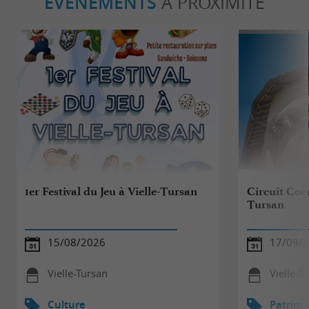
ÉVÈNEMENTS
À PROXIMITÉ
1er Festival du Jeu à Vielle-Tursan
Circuit Coeu
Tursan
15/08/2026
17/09/
Vielle-Tursan
Vielle-T
Culture
Patrimo