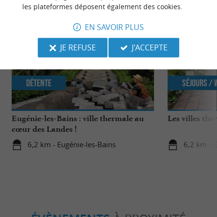
les plateformes déposent également des cookies.
EN SAVOIR PLUS
JE REFUSE
J'ACCEPTE
Détente
Séjours /
Eugénie-les-Bains : ville thermale au
Les villes th
cœur des Landes !
6,2 km - Eugénie-les-Bains
6,2 km - 