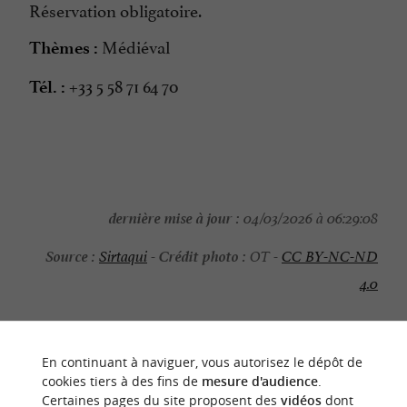
Réservation obligatoire.
Médiéval
Thèmes :
+33 5 58 71 64 70
Tél. :
dernière mise à jour :
04/03/2026 à 06:29:08
Source :
Crédit photo :
Sirtaqui
-
OT -
CC BY-NC-ND
4.0
En continuant à naviguer, vous autorisez le dépôt de
cookies tiers à des fins de
mesure d'audience
.
NOUS AVONS TESTÉ
POUR VOUS
Certaines pages du site proposent des
vidéos
dont