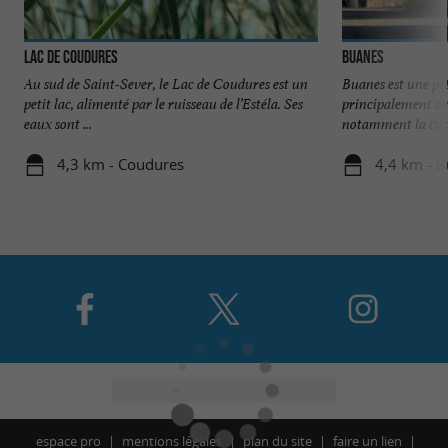
Lac de Coudures
Buanes
Au sud de Saint-Sever, le Lac de Coudures est un
Buanes est une pe
petit lac, alimenté par le ruisseau de l’Estéla. Ses
principalement ori
eaux sont ...
notamment la cult
4,3 km - Coudures
4,4 km - 
espace pro
mentions légales
plan du site
faire un lien