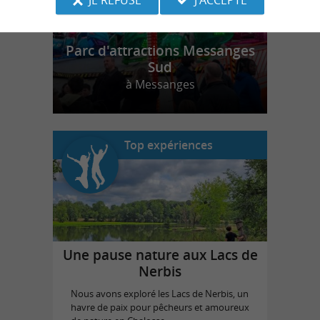
Parc d'attractions Messanges
Sud
à Messanges
Top expériences
Une pause nature aux Lacs de
Nerbis
Nous avons exploré les Lacs de Nerbis, un
havre de paix pour pêcheurs et amoureux