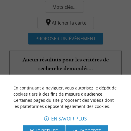
Mots clés...
Afficher la carte
PROPOSER UN ÉVÈNEMENT
Aucun résultats pour les critères de
recherche demandés...
En continuant à naviguer, vous autorisez le dépôt de
n
o
t
e
c
o
u
p
e
c
o
e
u
cookies tiers à des fins de
mesure d'audience
.
r
d
r
Certaines pages du site proposent des
vidéos
dont
les plateformes déposent également des cookies.
EN SAVOIR PLUS
JE REFUSE
J'ACCEPTE