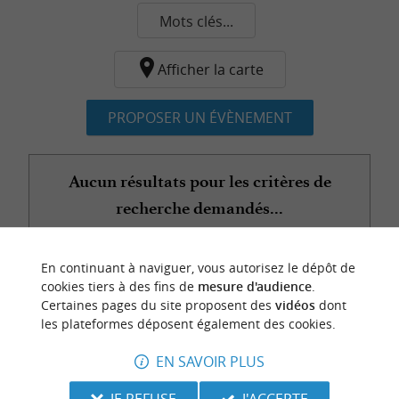
Mots clés...
Afficher la carte
PROPOSER UN ÉVÈNEMENT
Aucun résultats pour les critères de
recherche demandés...
En continuant à naviguer, vous autorisez le dépôt de
n
o
t
e
c
o
u
p
e
c
o
e
u
cookies tiers à des fins de
mesure d'audience
.
r
d
r
Certaines pages du site proposent des
vidéos
dont
les plateformes déposent également des cookies.
EN SAVOIR PLUS
JE REFUSE
J'ACCEPTE