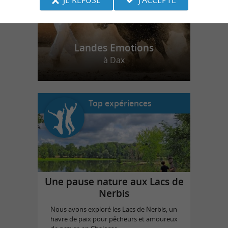
Landes Emotions
à Dax
Top expériences
Une pause nature aux Lacs de
Nerbis
Nous avons exploré les Lacs de Nerbis, un
havre de paix pour pêcheurs et amoureux