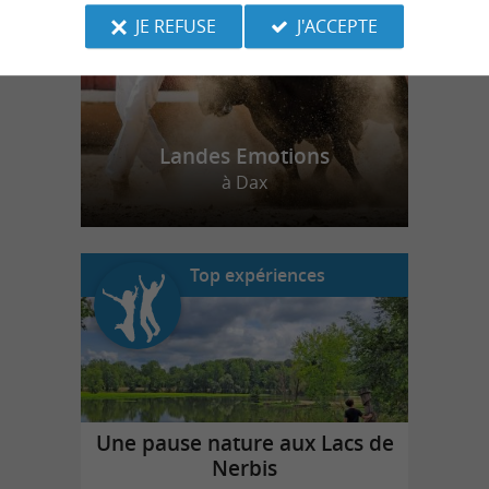
JE REFUSE
J'ACCEPTE
Landes Emotions
à Dax
Top expériences
Une pause nature aux Lacs de
Nerbis