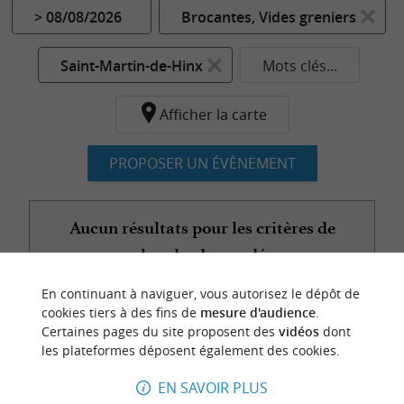
> 08/08/2026
Brocantes, Vides greniers
Saint-Martin-de-Hinx
Mots clés...
Afficher la carte
PROPOSER UN ÉVÈNEMENT
Aucun résultats pour les critères de
recherche demandés...
En continuant à naviguer, vous autorisez le dépôt de
cookies tiers à des fins de
mesure d'audience
.
Certaines pages du site proposent des
vidéos
dont
n
o
t
e
c
o
u
p
e
c
o
e
u
les plateformes déposent également des cookies.
r
d
r
EN SAVOIR PLUS