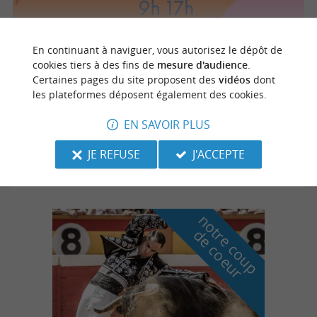
En continuant à naviguer, vous autorisez le dépôt de
Braderie brocante secours catholique
cookies tiers à des fins de
mesure d'audience
.
Certaines pages du site proposent des
vidéos
dont
les plateformes déposent également des cookies.
12/08/2026
EN SAVOIR PLUS
Mimizan
JE REFUSE
J'ACCEPTE
Brocantes, Vides greniers
n
o
t
e
c
o
u
p
e
c
o
e
u
r
d
r