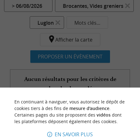
> 06/08/2026
Brocantes, Vides greniers
Luglon
Mots clés...
Afficher la carte
PROPOSER UN ÉVÈNEMENT
Aucun résultats pour les critères de
recherche demandés...
En continuant à naviguer, vous autorisez le dépôt de
cookies tiers à des fins de
mesure d'audience
.
Certaines pages du site proposent des
vidéos
dont
n
o
t
e
c
o
u
p
e
c
o
e
u
les plateformes déposent également des cookies.
r
d
r
EN SAVOIR PLUS