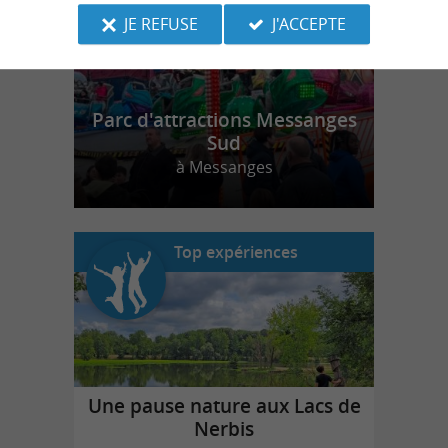
JE REFUSE
J'ACCEPTE
Parc d'attractions Messanges
Sud
à Messanges
Top expériences
Une pause nature aux Lacs de
Nerbis