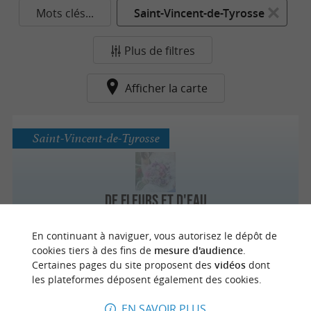
Mots clés...
Saint-Vincent-de-Tyrosse
Plus de filtres
Afficher la carte
Saint-Vincent-de-Tyrosse
De Fleurs et d'Eau
En continuant à naviguer, vous autorisez le dépôt de
cookies tiers à des fins de
mesure d'audience
.
Certaines pages du site proposent des
vidéos
dont
n
o
t
e
c
o
u
p
e
c
o
e
u
les plateformes déposent également des cookies.
EN SAVOIR PLUS