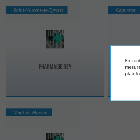
Saint-Vincent-de-Tyrosse
Capbreton
En cont
Pharmacie Rey
Ph
mesure
platef
Mont-de-Marsan