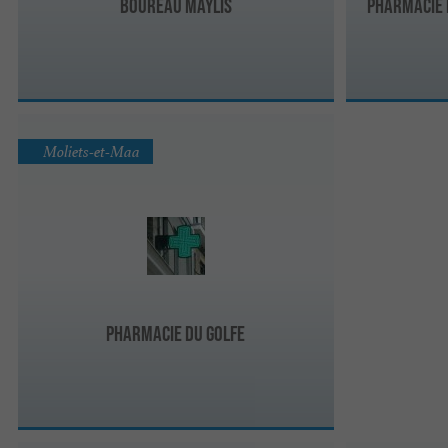
Boureau Maylis
Pharmacie 
Moliets-et-Maa
Pharmacie du Golfe