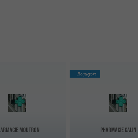
Roquefort
harmacie Moutron
Pharmacie Galin