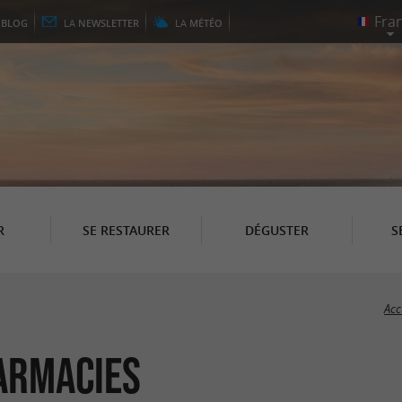
E
BLOG
LA
NEWSLETTER
LA
MÉTÉO
R
SE RESTAURER
DÉGUSTER
S
Acc
armacies