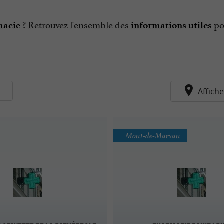
? Retrouvez l'ensemble des
po
macie
informations utiles
s
Affiche
Mont-de-Marsan