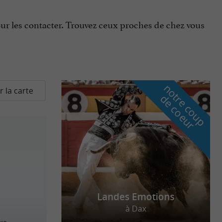
ur les contacter. Trouvez ceux proches de chez vous
n
o
t
e
c
o
u
p
e
c
o
e
u
r la carte
r
d
r
Landes Emotions
à Dax