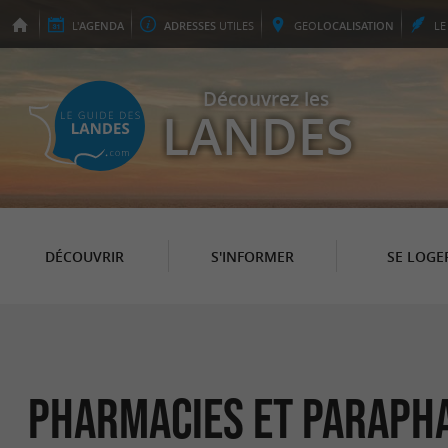
L'
AGENDA
ADRESSES
UTILES
GEO
LOCALISATION
L
Découvrez les
LANDES
DÉCOUVRIR
S'INFORMER
SE LOGE
Pharmacies et Paraph