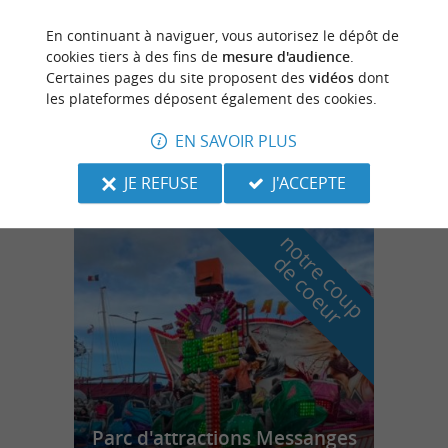
En continuant à naviguer, vous autorisez le dépôt de
Dax
cookies tiers à des fins de
mesure d'audience
.
Certaines pages du site proposent des
vidéos
dont
les plateformes déposent également des cookies.
Julien d'Orcel
EN SAVOIR PLUS
JE REFUSE
J'ACCEPTE
n
o
t
e
c
o
u
p
e
c
o
e
u
r
d
r
Parc d'attractions Messanges