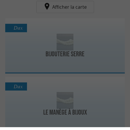
Afficher la carte
Dax
Bijouterie Serre
Dax
Le manège à bijoux