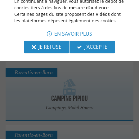
En continuant à naviguer, vous autorisez le dépôt de
Parentis-en-Born
cookies tiers à des fins de
mesure d'audience
.
Certaines pages du site proposent des
vidéos
dont
les plateformes déposent également des cookies.
Camping la Foret Lahitte
EN SAVOIR PLUS
Campings, Mobil Homes
JE REFUSE
J'ACCEPTE
Parentis-en-Born
Camping Pipiou
Campings, Mobil Homes
Parentis-en-Born