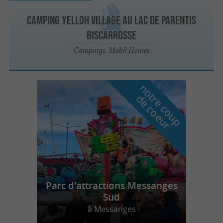
Camping Yelloh Village au lac de Parentis
Biscarrosse
Campings, Mobil Homes
n
o
t
e
c
o
u
p
e
c
o
e
u
r
d
r
Parc d'attractions Messanges
Sud
à Messanges