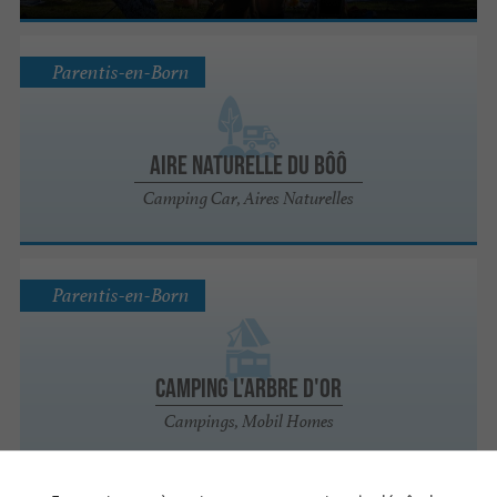
Parentis-en-Born
Aire naturelle du Bôô
Camping Car, Aires Naturelles
Parentis-en-Born
Camping L'Arbre d'Or
Campings, Mobil Homes