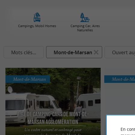
Campings, Mobil Homes
Camping Car, Aires
Naturelles
Mots clés...
Mont-de-Marsan
Ouvert au
Mont-de-Marsan
Mont-de-M
Aire de camping-cars de Mont-de-
Marsan Agglomération
En cont
Un cadre naturel et ombragé pour
C
camper près du centre de Mont-de-