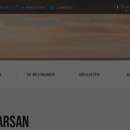
E
BLOG
LA
NEWSLETTER
LA
MÉTÉO
R
SE RESTAURER
DÉGUSTER
S
arsan