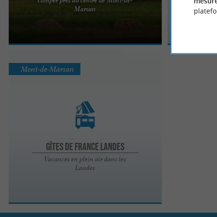
mesure
Située à proximité du centre-ville de Mont-de-
Marsan
Ca
platef
Marsan et desservie par le réseau TMA, l'aire de
Camping-cars du ...
Mont-de-Marsan
Gîtes de France Landes
Vacances en plein air dans les
Landes