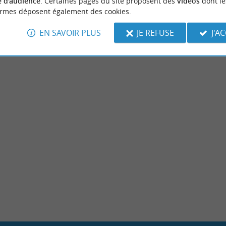
 d'audience
. Certaines pages du site proposent des
vidéos
dont le
mpings, Mobil Homes
Campings, Mobil Home
ormes déposent également des cookies.
EN SAVOIR PLUS
JE REFUSE
J'A