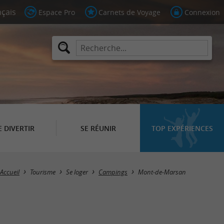
Espace Pro
Carnets de Voyage
Connexion
E DIVERTIR
SE RÉUNIR
TOP EXPÉRIENCES
Masquer la carte
Accueil
Tourisme
Se loger
Campings
Mont-de-Marsan