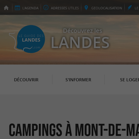
L'
AGENDA
ADRESSES
UTILES
GEO
LOCALISATION
L
Découvrez les
LANDES
DÉCOUVRIR
S'INFORMER
SE LOGE
Campings à Mont-de-M