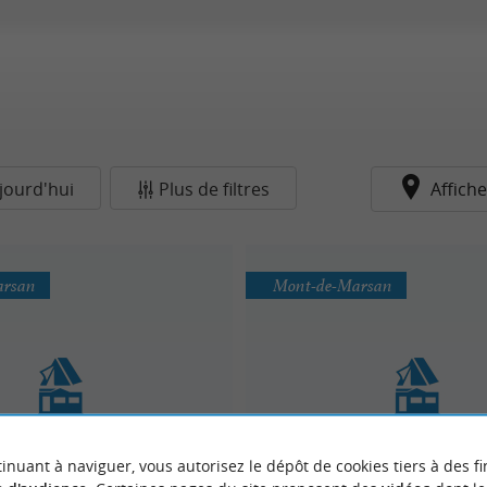
jourd'hui
Plus de filtres
Affiche
arsan
Mont-de-Marsan
inuant à naviguer, vous autorisez le dépôt de cookies tiers à des fi
amping Municipal
Gîtes de France