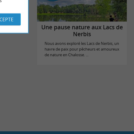
s
s
CCEPTE
Une pause nature aux Lacs de
Nerbis
Nous avons exploré les Lacs de Nerbis, un
havre de paix pour pêcheurs et amoureux
de nature en Chalosse. ...