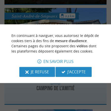
Saint-André-de-Seignanx
2.3 km
Camping le Ruisseau
En continuant à naviguer, vous autorisez le dépôt de
Camping familial avec piscine près de
cookies tiers à des fins de
mesure d'audience
.
l'océan Atlantique
Certaines pages du site proposent des
vidéos
dont
les plateformes déposent également des cookies.
EN SAVOIR PLUS
Ondres
3.5 km
JE REFUSE
J'ACCEPTE
Camping de l'Amitié