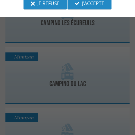
JE REFUSE
J'ACCEPTE
Camping Les Écureuils
Mimizan
Camping du Lac
Mimizan