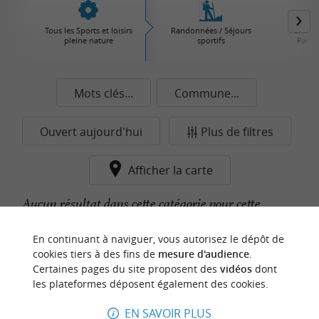
Tous les Sports et loisirs
Randonnées / Séjours
Parcs d'
pleine nature
sportifs
Parcs 
Mots clés...
Commune...
Ouvert aujourd'hui
Plus de filtres
Afficher la carte
Aucun résultat dans cette catégorie pour cette
commune pour le moment...
En continuant à naviguer, vous autorisez le dépôt de
cookies tiers à des fins de
mesure d'audience
.
Certaines pages du site proposent des
vidéos
dont
n
o
t
e
c
o
u
p
e
c
o
e
u
les plateformes déposent également des cookies.
r
d
r
EN SAVOIR PLUS