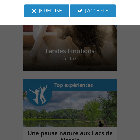
JE REFUSE
J'ACCEPTE
Landes Emotions
à Dax
Top expériences
Une pause nature aux Lacs de