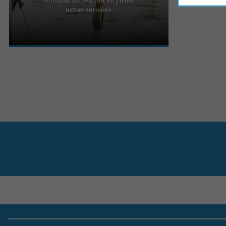
Cette activité est avant tout une découverte de ce
nature encadrée
sport plutôt méconnu et encadrée par un
moniteur. Pour la ...