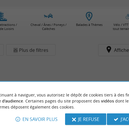
attractions /
Cheval / Ânes / Poneys /
Balades à Thèmes
Vélo / VTT 
de Loisirs
Calèches
tout terra
Plus de filtres
Affiche
inuant à naviguer, vous autorisez le dépôt de cookies tiers à des fi
 d'audience
. Certaines pages du site proposent des
vidéos
dont le
ormes déposent également des cookies.
EN SAVOIR PLUS
JE REFUSE
J'A