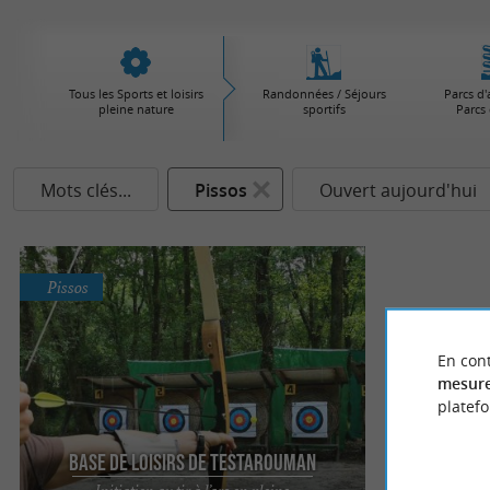
Tous les Sports et loisirs
Randonnées / Séjours
Parcs d'
pleine nature
sportifs
Parcs 
Mots clés...
Pissos
Ouvert aujourd'hui
Pissos
En cont
mesure
platef
Base de Loisirs de Testarouman
Initiation au tir à l’arc en pleine