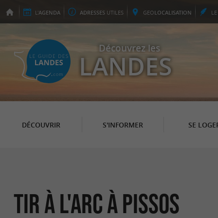
L'
AGENDA
ADRESSES
UTILES
GEO
LOCALISATION
L
Découvrez les
LANDES
DÉCOUVRIR
S'INFORMER
SE LOGE
Tir à l'Arc à Pissos