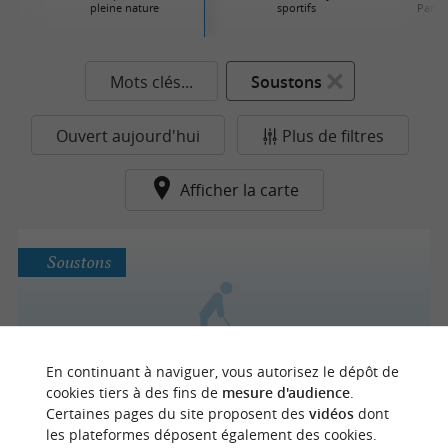
pleine nature
sportifs
Parcs 
Mots clés...
Soustons
Ouvert aujourd'hui
Plus de filtres
Afficher la carte
Soustons
Golf de Pinsolle
En continuant à naviguer, vous autorisez le dépôt de
Un cadre idyllique sur la côte Landaise
cookies tiers à des fins de
mesure d'audience
.
Certaines pages du site proposent des
vidéos
dont
les plateformes déposent également des cookies.