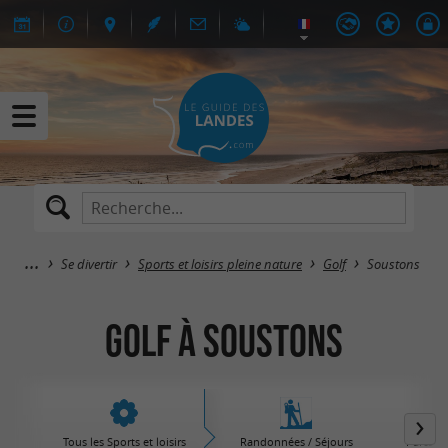
Se divertir
Sports et loisirs pleine nature
Golf
Soustons
Golf à Soustons
Tous les Sports et loisirs
Randonnées / Séjours
Parcs d'