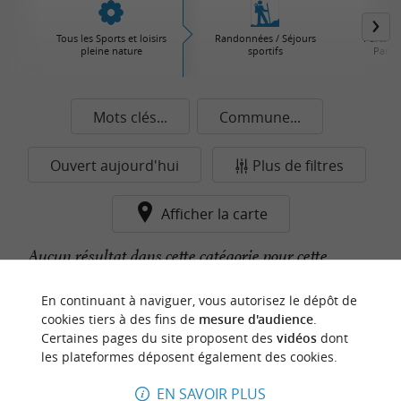
Tous les Sports et loisirs
Randonnées / Séjours
Parcs d'
pleine nature
sportifs
Parcs 
Mots clés...
Commune...
Ouvert aujourd'hui
Plus de filtres
Afficher la carte
Aucun résultat dans cette catégorie pour cette
commune pour le moment...
En continuant à naviguer, vous autorisez le dépôt de
cookies tiers à des fins de
mesure d'audience
.
Certaines pages du site proposent des
vidéos
dont
n
o
t
e
c
o
u
p
e
c
o
e
u
les plateformes déposent également des cookies.
r
d
r
EN SAVOIR PLUS