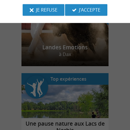
JE REFUSE
J'ACCEPTE
Landes Emotions
à Dax
Top expériences
Une pause nature aux Lacs de