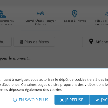
attractions /
Cheval / Ânes / Poneys /
Balades à Thèmes
Vélo / VTT 
de Loisirs
Calèches
tout terra
hui
Plus de filtres
Affiche
pour le moment...
inuant à naviguer, vous autorisez le dépôt de cookies tiers à des fi
 d'audience
. Certaines pages du site proposent des
vidéos
dont le
ormes déposent également des cookies.
EN SAVOIR PLUS
JE REFUSE
J'A