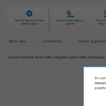
Tous les Sports et loisirs
Randonnées / Séjours
Parcs d'
pleine nature
sportifs
Parcs 
Mots clés...
Commune...
Ouvert aujourd'
Aucun résultat dans cette catégorie pour cette commune 
En cont
mesure
platef