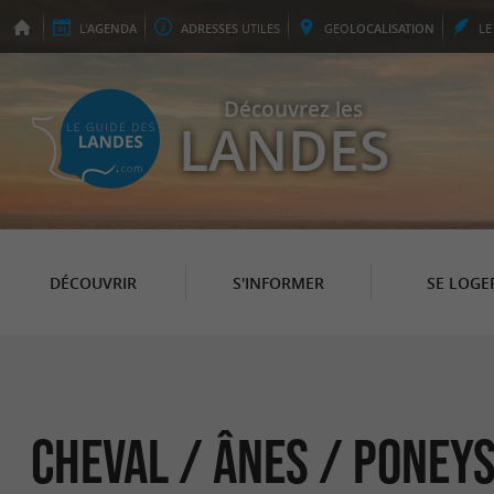
L'
AGENDA
ADRESSES
UTILES
GEO
LOCALISATION
L
Découvrez les
LANDES
DÉCOUVRIR
S'INFORMER
SE LOGE
Cheval / Ânes / Poney