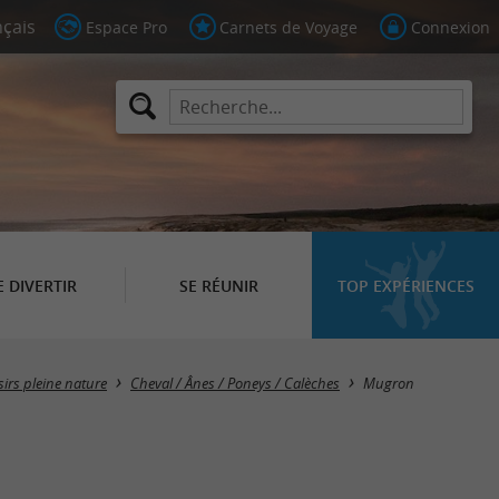
Espace Pro
Carnets de Voyage
Connexion
E DIVERTIR
SE RÉUNIR
TOP EXPÉRIENCES
Masquer la carte
isirs pleine nature
Cheval / Ânes / Poneys / Calèches
Mugron