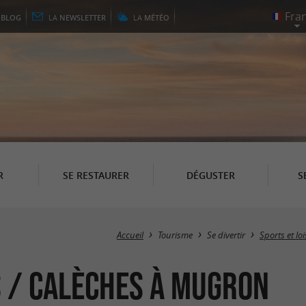
E
BLOG
LA
NEWSLETTER
LA
MÉTÉO
R
SE RESTAURER
DÉGUSTER
S
Accueil
Tourisme
Se divertir
Sports et lo
s / Calèches à Mugron