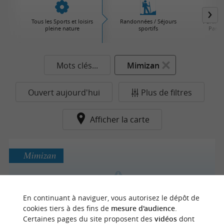
Tous les Sports et loisirs
Randonnées / Séjours
Parcs d'
pleine nature
sportifs
Parcs 
Mots clés...
Mimizan
Ouvert aujourd'hui
Plus de filtres
Afficher la carte
Mimizan
CENTRE EQUESTRE MARINA
En continuant à naviguer, vous autorisez le dépôt de
cookies tiers à des fins de
mesure d'audience
.
Centres Equestres à Mimizan
Certaines pages du site proposent des
vidéos
dont