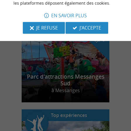
les plateformes déposent également des cookies.
EN SAVOIR PLUS
n
o
t
e
c
o
u
p
e
c
o
e
u
r
d
r
JE REFUSE
J'ACCEPTE
Parc d'attractions Messanges
Sud
à Messanges
Top expériences