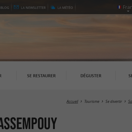
E
BLOG
LA
NEWSLETTER
LA
MÉTÉO
R
SE RESTAURER
DÉGUSTER
S
Accueil
Tourisme
Se divertir
Sp
rassempouy