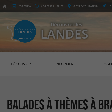
L'
AGENDA
ADRESSES
UTILES
GEO
LOCALISATION
L
Découvrez les
LANDES
DÉCOUVRIR
S'INFORMER
SE LOGE
Balades à Thèmes à B