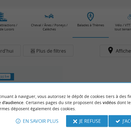
attractions /
Cheval / Ânes / Poneys /
Balades à Thèmes
Vélo / VTT 
de Loisirs
Calèches
tout terra
rd'hui
Plus de filtres
Affiche
3.5 km
inuant à naviguer, vous autorisez le dépôt de cookies tiers à des fi
 d'audience
. Certaines pages du site proposent des
vidéos
dont le
ormes déposent également des cookies.
EN SAVOIR PLUS
JE REFUSE
J'A
Chalosse Evasion