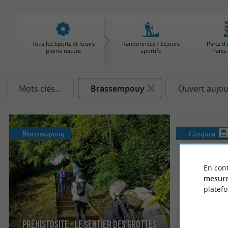
Tous les Sports et loisirs
Randonnées / Séjours
Parcs d'
pleine nature
sportifs
Parcs 
Mots clés...
Brassempouy
Ouvert aujou
Brassempouy
Gaujacq
En cont
mesure
platef
PréhistoSite - Le sentier des grottes