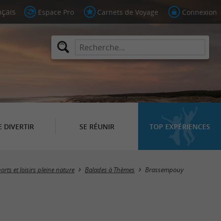
Espace Pro
Carnets de Voyage
Connexion
E DIVERTIR
SE RÉUNIR
TOP EXPÉRIENCES
Masquer la carte
orts et loisirs pleine nature
Balades à Thèmes
Brassempouy