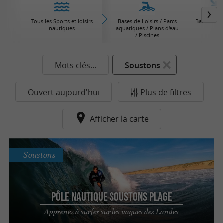
Tous les Sports et loisirs
Bases de Loisirs / Parcs
Bateaux / V
nautiques
aquatiques / Plans d'eau
/ Piscines
Mots clés...
Soustons
Ouvert aujourd'hui
Plus de filtres
Afficher la carte
Soustons
Pôle Nautique Soustons Plage
Apprenez à surfer sur les vagues des Landes