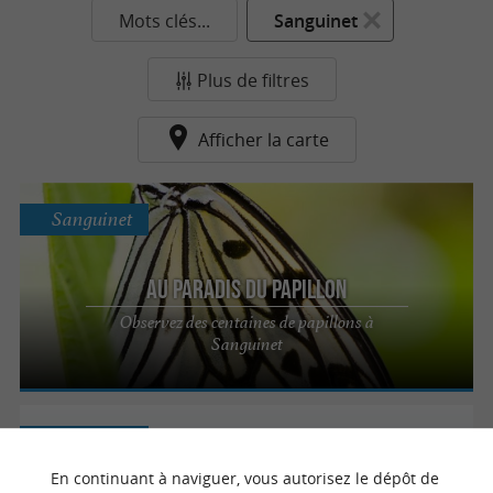
Mots clés...
Sanguinet
Plus de filtres
Afficher la carte
Sanguinet
Au Paradis du Papillon
Observez des centaines de papillons à
Sanguinet
Sanguinet
En continuant à naviguer, vous autorisez le dépôt de