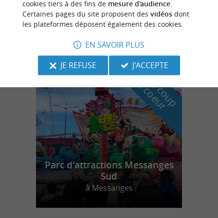
cookies tiers à des fins de
mesure d'audience
.
Certaines pages du site proposent des
vidéos
dont
Aqualoisirs Sanguinet
les plateformes déposent également des cookies.
EN SAVOIR PLUS
JE REFUSE
J'ACCEPTE
n
o
t
e
c
o
u
p
e
c
o
e
u
r
d
r
Parc d'attractions Messanges
Sud
à Messanges