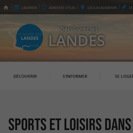
L'
AGENDA
ADRESSES
UTILES
GEO
LOCALISATION
L
Découvrez les
LANDES
DÉCOUVRIR
S'INFORMER
SE LOGE
Sports et loisirs dans