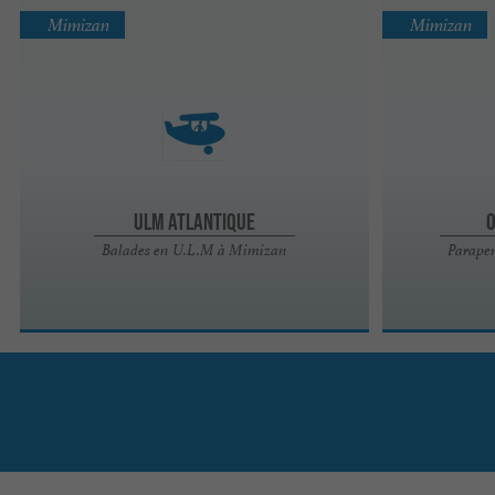
Mimizan
Mimizan
ULM Atlantique
Balades en U.L.M à Mimizan
Parapen