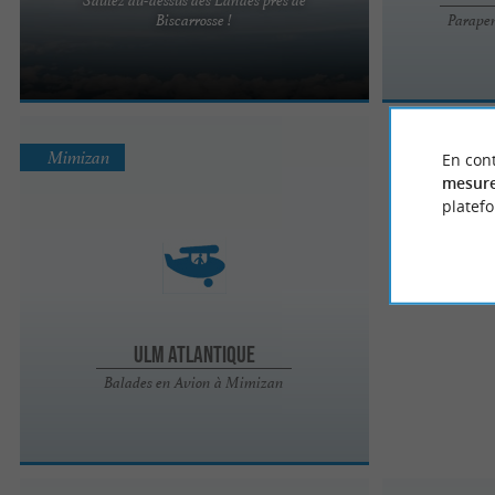
L'expérience ultime du saut en parachute, c'est
Biscarrosse !
Parapen
dans les Landes que ça se passe ! Ne cherchez
plus, vous êtes au ...
Mimizan
En cont
mesure
platef
ULM Atlantique
Balades en Avion à Mimizan