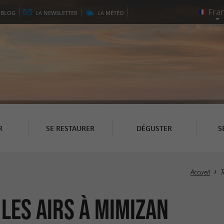
E
BLOG
LA
NEWSLETTER
LA
MÉTÉO
R
SE RESTAURER
DÉGUSTER
S
Accueil
T
 les airs à Mimizan