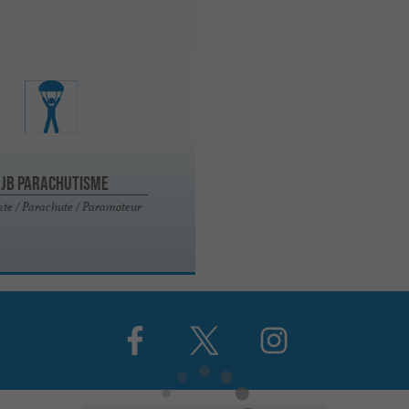
OJB Parachutisme
te / Parachute / Paramoteur