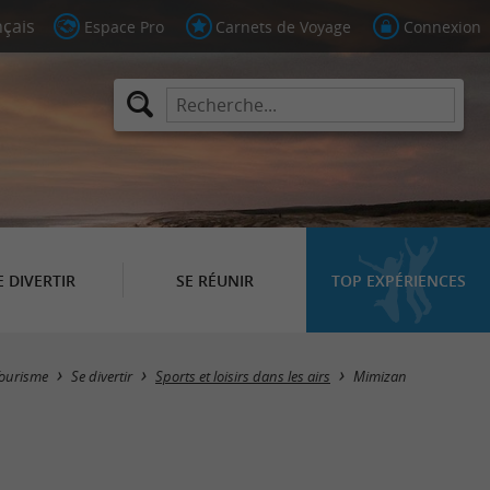
Espace Pro
Carnets de Voyage
Connexion
E DIVERTIR
SE RÉUNIR
TOP EXPÉRIENCES
Masquer la carte
ourisme
Se divertir
Sports et loisirs dans les airs
Mimizan