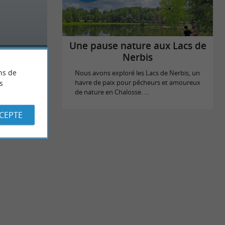
Une pause nature aux Lacs de
Nerbis
ns de
Nous avons exploré les Lacs de Nerbis, un
s
havre de paix pour pêcheurs et amoureux
de nature en Chalosse. ...
CCEPTE