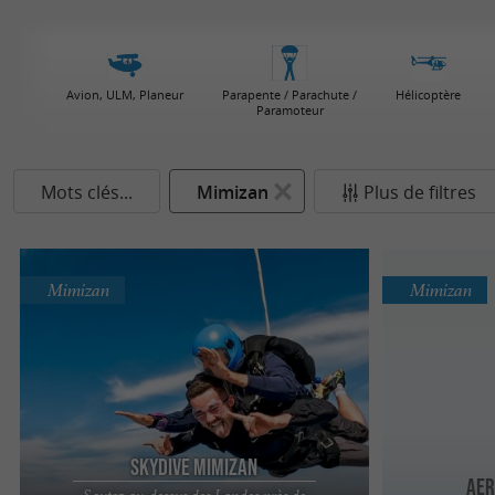
Avion, ULM, Planeur
Parapente / Parachute /
Hélicoptère
Paramoteur
Mots clés...
Mimizan
Plus de filtres
Mimizan
Mimizan
Skydive Mimizan
Aer
Sautez au-dessus des Landes près de