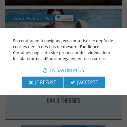
Saint-Paul-lès-Dax
2.3 km
Sourcéo
En continuant à naviguer, vous autorisez le dépôt de
Espace de remise en forme aquatique à
cookies tiers à des fins de
mesure d'audience
.
Saint-Paul-lès-Dax
Certaines pages du site proposent des
vidéos
dont
les plateformes déposent également des cookies.
EN SAVOIR PLUS
Dax
JE REFUSE
J'ACCEPTE
Dax O'Thermes