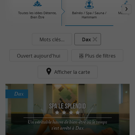
Toutes les idées Détente,
Balnéo / Spa / Sauna /
Massages
Bien Être
Hammam
Mots clés...
Dax
Ouvert aujourd'hui
Plus de filtres
Afficher la carte
Dax
Spa Le Splendid
Un véritable havre de bien-être où le temps
s'est arrêté à Dax