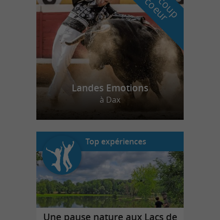
r
d
r
Landes Emotions
à Dax
Top expériences
Une pause nature aux Lacs de