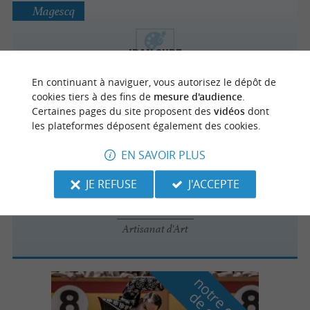
Magescq
Iban Surf
Artiste créateur - Bijoux fait main dans les
En continuant à naviguer, vous autorisez le dépôt de
Landes
cookies tiers à des fins de
mesure d'audience
.
Certaines pages du site proposent des
vidéos
dont
les plateformes déposent également des cookies.
Magescq
EN SAVOIR PLUS
JE REFUSE
J'ACCEPTE
Magasin d'usine Artiga
Artisanat d'Art
n
o
t
e
c
o
u
p
e
c
o
e
u