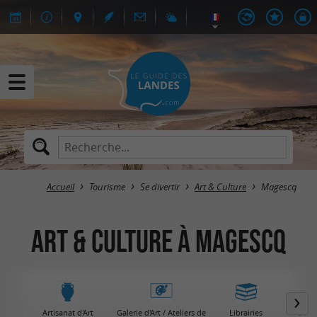
Accueil
Tourisme
Se divertir
Art & Culture
Magescq
Art & Culture à Magescq
Artisanat d'Art
Galerie d'Art / Ateliers de
Librairies
Centr