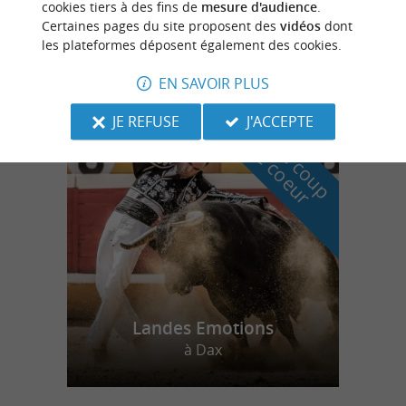
cookies tiers à des fins de
mesure d'audience
.
Certaines pages du site proposent des
vidéos
dont
Office de Tourisme de Soorts-Hossegor
les plateformes déposent également des cookies.
EN SAVOIR PLUS
JE REFUSE
J'ACCEPTE
n
o
t
e
c
o
u
p
e
c
o
e
u
r
d
r
Landes Emotions
à Dax