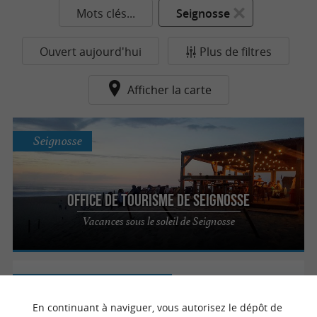
Mots clés...
Seignosse
Ouvert aujourd'hui
Plus de filtres
Afficher la carte
Seignosse
Office de Tourisme de Seignosse
Vacances sous le soleil de Seignosse
Soort-Hossegor
4.9 km
En continuant à naviguer, vous autorisez le dépôt de