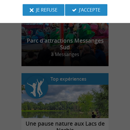
JE REFUSE
J'ACCEPTE
Parc d'attractions Messanges
Sud
à Messanges
Top expériences
Une pause nature aux Lacs de