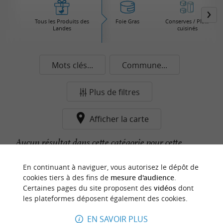
Tous les Produits des
Foie Gras
Conserves / Plats
Landes
cuisinés
Mots clés...
Commune...
Plus de filtres
Afficher la carte
Aucun résultat dans cette catégorie pour cette
commune pour le moment...
En continuant à naviguer, vous autorisez le dépôt de
cookies tiers à des fins de
mesure d'audience
.
Certaines pages du site proposent des
vidéos
dont
n
o
t
e
c
o
u
p
e
c
o
e
u
les plateformes déposent également des cookies.
r
d
r
EN SAVOIR PLUS