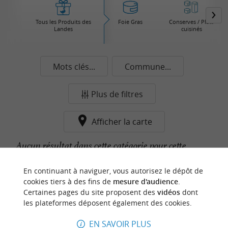
Tous les Produits des
Foie Gras
Conserves / Plats
Landes
cuisinés
Mots clés...
Commune...
Plus de filtres
Afficher la carte
Aucun résultat dans cette catégorie pour cette
commune pour le moment...
En continuant à naviguer, vous autorisez le dépôt de
cookies tiers à des fins de
mesure d'audience
.
Certaines pages du site proposent des
vidéos
dont
n
o
t
e
c
o
u
p
e
c
o
e
u
les plateformes déposent également des cookies.
r
d
r
EN SAVOIR PLUS