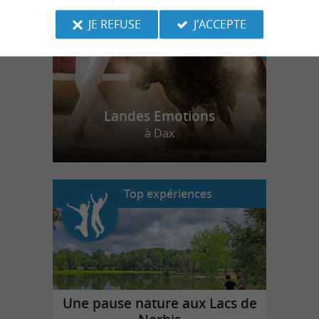
JE REFUSE
J'ACCEPTE
Landes Emotions
à Dax
Top expériences
Une pause nature aux Lacs de