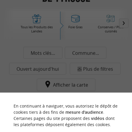
Tous les Produits des
Foie Gras
Conserves / Plats
Landes
cuisinés
Mots clés...
Commune...
Ouvert aujourd'hui
Plus de filtres
Afficher la carte
Aucun résultat dans cette catégorie pour cette
En continuant à naviguer, vous autorisez le dépôt de
commune pour le moment...
cookies tiers à des fins de
mesure d'audience
.
Certaines pages du site proposent des
vidéos
dont
les plateformes déposent également des cookies.