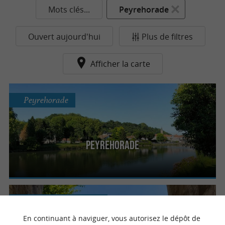
Mots clés...
Peyrehorade
Ouvert aujourd'hui
Plus de filtres
Afficher la carte
Peyrehorade
Peyrehorade
Hastingues
4.4 km
En continuant à naviguer, vous autorisez le dépôt de