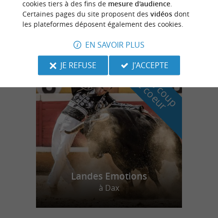
cookies tiers à des fins de
mesure d'audience
.
Certaines pages du site proposent des
vidéos
dont
Hastingues
les plateformes déposent également des cookies.
EN SAVOIR PLUS
JE REFUSE
J'ACCEPTE
n
o
t
e
c
o
u
p
e
c
o
e
u
r
d
r
Landes Emotions
à Dax