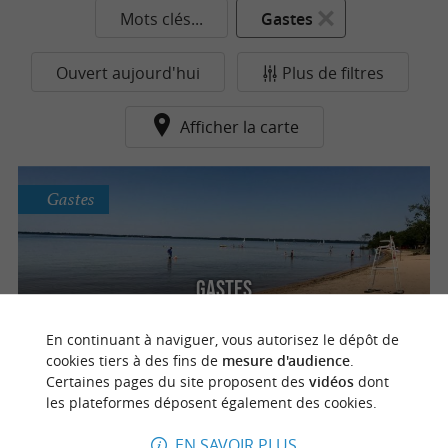
Mots clés...
Gastes
Ouvert aujourd'hui
Plus de filtres
Afficher la carte
Gastes
Gastes
En continuant à naviguer, vous autorisez le dépôt de
cookies tiers à des fins de
mesure d'audience
.
Certaines pages du site proposent des
vidéos
dont
n
o
t
e
c
o
u
p
e
c
o
e
u
les plateformes déposent également des cookies.
EN SAVOIR PLUS