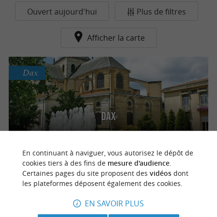
Ouvert aujourd'hui
Plus de filtres
Afficher la carte
Dax
Dax
En continuant à naviguer, vous autorisez le dépôt de
cookies tiers à des fins de
mesure d'audience
.
n
o
t
e
c
o
u
p
e
c
o
e
u
Certaines pages du site proposent des
vidéos
dont
r
d
r
les plateformes déposent également des cookies.
EN SAVOIR PLUS