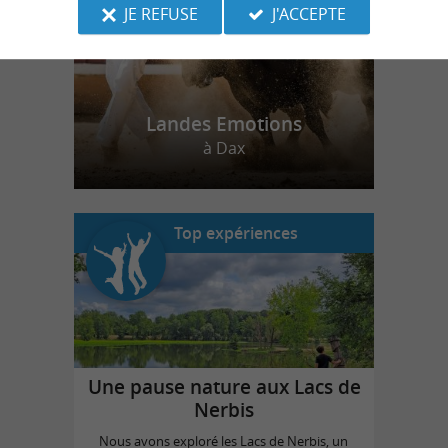
JE REFUSE
J'ACCEPTE
Landes Emotions
à Dax
Top expériences
Une pause nature aux Lacs de
Nerbis
Nous avons exploré les Lacs de Nerbis, un