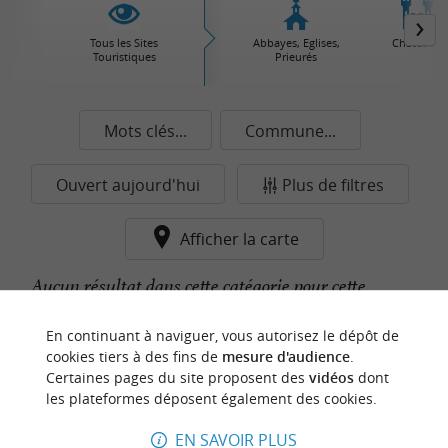
Tous les Sites
Abbayes, Eglises,
Châteaux
Touristiques
Prieurés
Mots clés...
Commune...
Ouvert aujourd'hui
Plus de filtres
Afficher la carte
Aucun résultat dans cette catégorie pour cette
commune pour le moment...
En continuant à naviguer, vous autorisez le dépôt de
cookies tiers à des fins de
mesure d'audience
.
Certaines pages du site proposent des
vidéos
dont
n
o
t
e
c
o
u
p
e
c
o
e
u
les plateformes déposent également des cookies.
r
d
r
EN SAVOIR PLUS