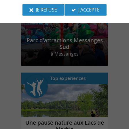
JE REFUSE
J'ACCEPTE
Parc d'attractions Messanges
Sud
à Messanges
Top expériences
Une pause nature aux Lacs de