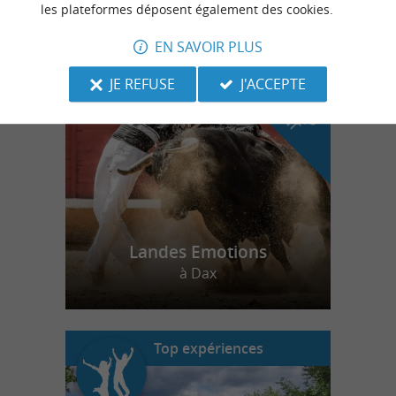
les plateformes déposent également des cookies.
EN SAVOIR PLUS
n
o
t
e
c
o
u
p
e
c
o
e
u
r
d
r
JE REFUSE
J'ACCEPTE
Landes Emotions
à Dax
Top expériences