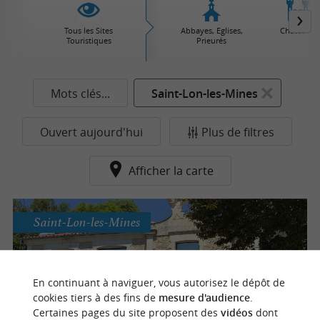
Tous les Sites
Abbayes, Eglises,
Châteaux
Touristiques
Prieurés
Mots clés...
Saint-Lon-les-Mines
Ouvert aujourd'hui
Plus de filtres
Afficher la carte
Saint-Lon-les-Mines
En continuant à naviguer, vous autorisez le dépôt de
Musee de la mine
cookies tiers à des fins de
mesure d'audience
.
Certaines pages du site proposent des
vidéos
dont