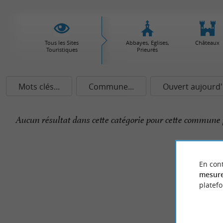
Tous les Sites
Abbayes, Eglises,
Châteaux
Touristiques
Prieurés
Mots clés...
Commune...
Ouvert aujourd'
Aucun résultat dans cette catégorie pour cette commune 
En cont
mesure
platef