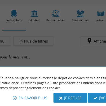
Jardins, Parcs
Musées
Parcs à thèmes
Sites Naturels
Arènes
hui
Plus de filtres
Affiche
pour le moment...
inuant à naviguer, vous autorisez le dépôt de cookies tiers à des fi
 d'audience
. Certaines pages du site proposent des
vidéos
dont le
ormes déposent également des cookies.
EN SAVOIR PLUS
JE REFUSE
J'A