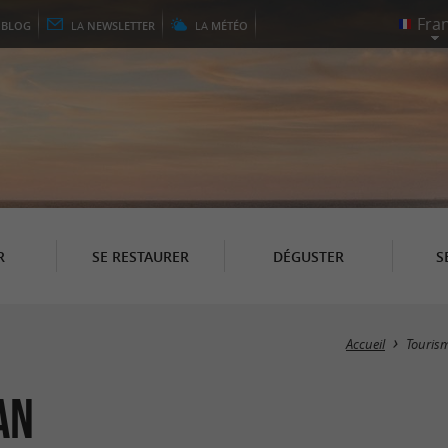
E
BLOG
LA
NEWSLETTER
LA
MÉTÉO
R
SE RESTAURER
DÉGUSTER
S
Accueil
Touris
an