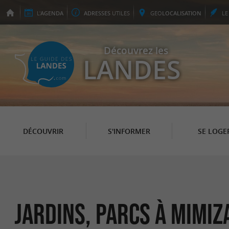
L'
AGENDA
ADRESSES
UTILES
GEO
LOCALISATION
L
Découvrez les
LANDES
DÉCOUVRIR
S'INFORMER
SE LOGE
Jardins, Parcs à Mimiz