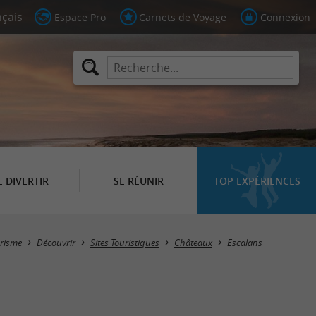
Espace Pro
Carnets de Voyage
Connexion
E DIVERTIR
SE RÉUNIR
TOP EXPÉRIENCES
Masquer la carte
risme
Découvrir
Sites Touristiques
Châteaux
Escalans