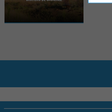
Le Château de Caumale est un château médiéval
du 12ème siècle, sur la commune d’Escalans, près
de ...