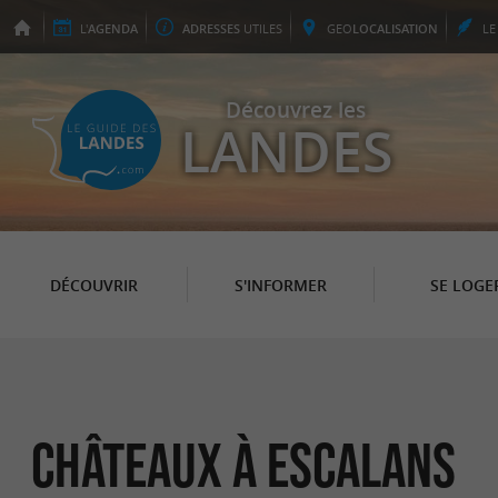
L'
AGENDA
ADRESSES
UTILES
GEO
LOCALISATION
L
Découvrez les
LANDES
DÉCOUVRIR
S'INFORMER
SE LOGE
Châteaux à Escalans