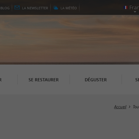
E
BLOG
LA
NEWSLETTER
LA
MÉTÉO
R
SE RESTAURER
DÉGUSTER
S
Accueil
Tou