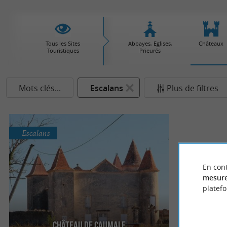
Tous les Sites
Abbayes, Eglises,
Châteaux
Touristiques
Prieurés
Mots clés...
Escalans
Plus de filtres
Escalans
En cont
mesure
platef
Château de Caumale