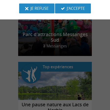
JE REFUSE
J'ACCEPTE
Parc d'attractions Messanges
Sud
à Messanges
Top expériences
Une pause nature aux Lacs de