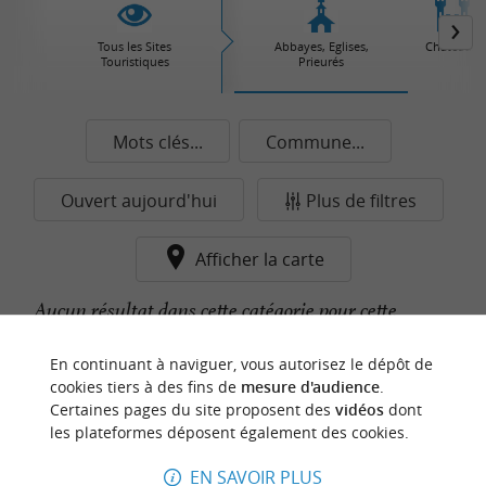
Tous les Sites
Abbayes, Eglises,
Châteaux
Touristiques
Prieurés
Mots clés...
Commune...
Ouvert aujourd'hui
Plus de filtres
Afficher la carte
Aucun résultat dans cette catégorie pour cette
commune pour le moment...
En continuant à naviguer, vous autorisez le dépôt de
cookies tiers à des fins de
mesure d'audience
.
Certaines pages du site proposent des
vidéos
dont
n
o
t
e
c
o
u
p
e
c
o
e
u
les plateformes déposent également des cookies.
r
d
r
EN SAVOIR PLUS