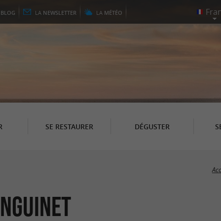
E
BLOG
LA
NEWSLETTER
LA
MÉTÉO
R
SE RESTAURER
DÉGUSTER
S
Acc
anguinet