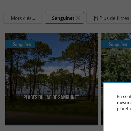
Mots clés...
Sanguinet
Plus de filtres
Sanguinet
Sanguinet
En cont
Plages du Lac de Sanguinet
Le lac de Sanguinet est mitoyen avec la Gironde.
Venez en vélo, 
mesure
C’est un espace naturel calme et verdoyant, avec
plage agréable
platef
une eau bleue et ...
restauration et 