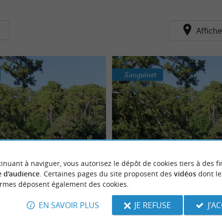
Affiche
Sanguinet
inuant à naviguer, vous autorisez le dépôt de cookies tiers à des fi
Plage du Pavillon
Plage de Caton
grâce à la piste cyclable ! Cette
Une jolie plage agréable avec une e
 d'audience
. Certaines pages du site proposent des
vidéos
dont le
 est pourvue d’un service de
sans vagues, parfaite pour les enfants
ormes déposent également des cookies.
...
aire de ...
EN SAVOIR PLUS
JE REFUSE
J'A