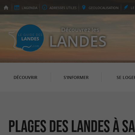
L'
AGENDA
ADRESSES
UTILES
GEO
LOCALISATION
L
Découvrez les
LANDES
DÉCOUVRIR
S'INFORMER
SE LOGE
Plages des Landes à S