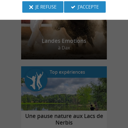
JE REFUSE
J'ACCEPTE
Landes Emotions
à Dax
Top expériences
Une pause nature aux Lacs de
Nerbis