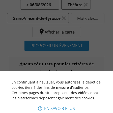
> 06/08/2026
Théâtre
Saint-Vincent-de-Tyrosse
Mots clés...
Afficher la carte
PROPOSER UN ÉVÈNEMENT
Aucun résultats pour les critères de
recherche demandés...
En continuant à naviguer, vous autorisez le dépôt de
cookies tiers à des fins de
mesure d'audience
.
Certaines pages du site proposent des
vidéos
dont
n
o
t
e
c
o
u
p
e
c
o
e
u
les plateformes déposent également des cookies.
r
d
r
EN SAVOIR PLUS