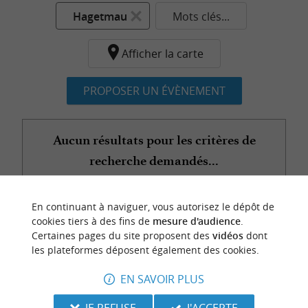
Hagetmau
Mots clés...
Afficher la carte
PROPOSER UN ÉVÈNEMENT
Aucun résultats pour les critères de
recherche demandés...
En continuant à naviguer, vous autorisez le dépôt de
n
o
t
e
c
o
u
p
e
c
o
e
u
cookies tiers à des fins de
mesure d'audience
.
r
d
r
Certaines pages du site proposent des
vidéos
dont
les plateformes déposent également des cookies.
EN SAVOIR PLUS
JE REFUSE
J'ACCEPTE