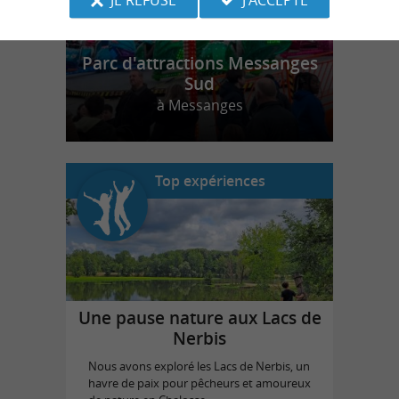
Parc d'attractions Messanges
Sud
à Messanges
Top expériences
Une pause nature aux Lacs de
Nerbis
Nous avons exploré les Lacs de Nerbis, un
havre de paix pour pêcheurs et amoureux